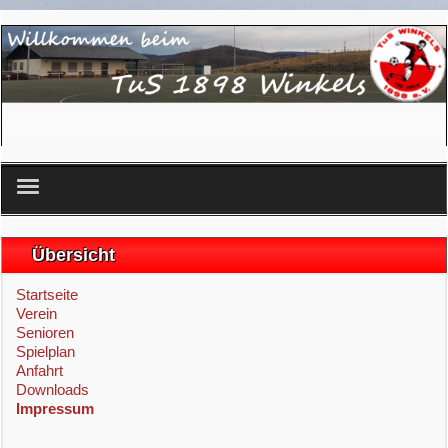
Startseite
Übersicht
Verein
Startseite
Verein
Senioren
Senioren
Spielplan
Anfahrt
Spielplan
Downloads
Impressum
Anfahrt